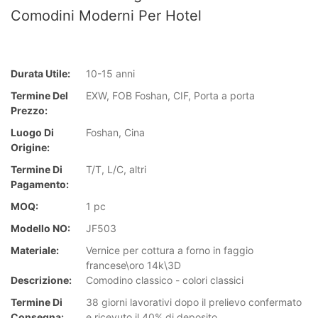
Comodini Moderni Per Hotel
Durata Utile:
10-15 anni
Termine Del
EXW, FOB Foshan, CIF, Porta a porta
Prezzo:
Luogo Di
Foshan, Cina
Origine:
Termine Di
T/T, L/C, altri
Pagamento:
MOQ:
1 pc
Modello NO:
JF503
Materiale:
Vernice per cottura a forno in faggio
francese\oro 14k\3D
Descrizione:
Comodino classico - colori classici
Termine Di
38 giorni lavorativi dopo il prelievo confermato
Consegna:
e ricevuto il 40% di deposito