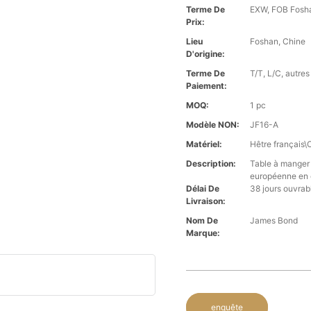
Terme De
EXW, FOB Foshan
Prix:
Lieu
Foshan, Chine
D'origine:
Terme De
T/T, L/C, autres
Paiement:
MOQ:
1 pc
Modèle NON:
JF16-A
Matériel:
Hêtre français\
Description:
Table à manger 
européenne en o
Délai De
38 jours ouvrab
Livraison:
Nom De
James Bond
Marque:
enquête