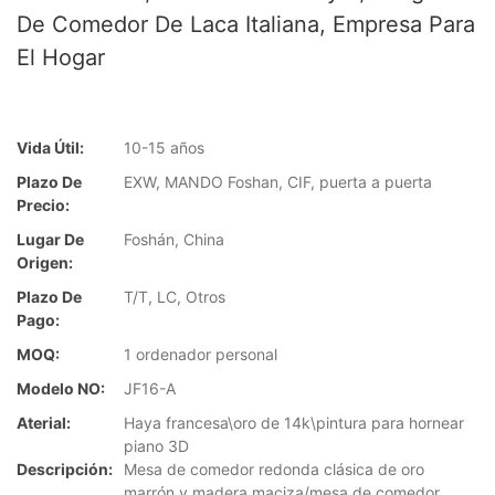
De Comedor De Laca Italiana, Empresa Para
El Hogar
Vida Útil:
10-15 años
Plazo De
EXW, MANDO Foshan, CIF, puerta a puerta
Precio:
Lugar De
Foshán, China
Origen:
Plazo De
T/T, LC, Otros
Pago:
MOQ:
1 ordenador personal
Modelo NO:
JF16-A
Aterial:
Haya francesa\oro de 14k\pintura para hornear
piano 3D
Descripción:
Mesa de comedor redonda clásica de oro
marrón y madera maciza/mesa de comedor