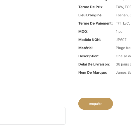
Terme De Prix:
EXW, FOB 
Lieu D'origine:
Foshan, 
Terme De Paiement:
T/T, L/C,
MOQ:
1 pc
Modèle NON:
JP607
Matériel:
Plage fra
Description:
Chaise de
Délai De Livraison:
38 jours 
Nom De Marque:
James B
enquête