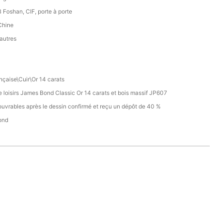
Foshan, CIF, porte à porte
Chine
 autres
nçaise\Cuir\Or 14 carats
 loisirs James Bond Classic Or 14 carats et bois massif JP607
ouvrables après le dessin confirmé et reçu un dépôt de 40 %
ond