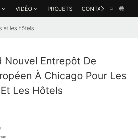
S
VIDÉO
PROJETS
CONTACTEZ-NOUS
et les hôtels
 Nouvel Entrepôt De
ropéen À Chicago Pour Les
 Et Les Hôtels
s
onge