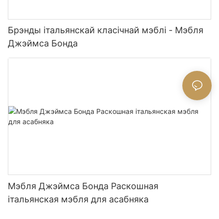
Брэнды італьянскай класічнай мэблі - Мэбля
Джэймса Бонда
Мэбля Джэймса Бонда Раскошная
італьянская мэбля для асабняка