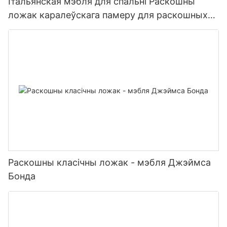
Італьянская мэбля для спальні Раскошны
ложак каралеўскага памеру для раскошных
віл
Раскошны класічны ложак - мэбля Джэймса
Бонда