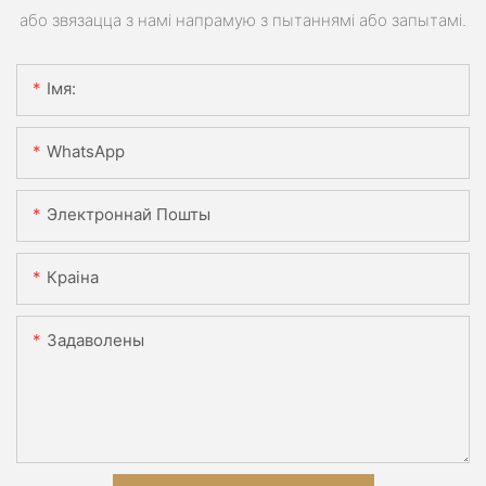
або звязацца з намі напрамую з пытаннямі або запытамі.
Імя:
WhatsApp
Электроннай Пошты
Краіна
Задаволены