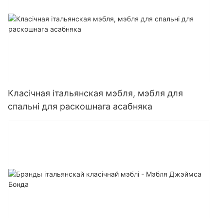
Класічная італьянская мэбля, мэбля для
спальні для раскошнага асабняка