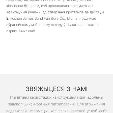
кіравання бізнесам, каб прапанаваць зразумелыя і
эфектыўныя рашэнні ад стварэння прататыпа да дастаўкі.
2.
Foshan James Bond Furniture Co., Ltd папярэднічае
еўрапейскаму мэблеваму складу ў Чыкага за выдатны
сэрвіс. Выклікай!
ЗВЯЖЫЦЕСЯ З НАМІ
Мы вітаем карыстацкіх канструкцый і ідэі і здольны
задаволіць канкрэтныя патрабаванні. Для атрымання
дадатковай інфармацыі, калі ласка, наведайце вэб-сайт