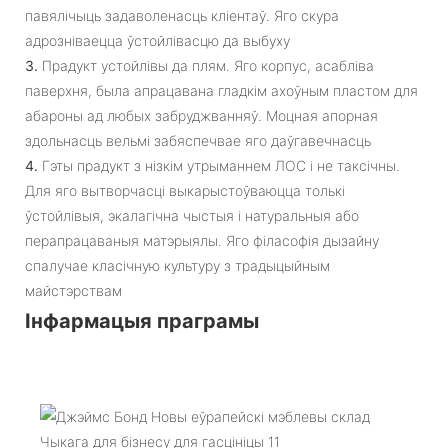
павялічыць задаволенасць кліентаў. Яго скура
адрозніваецца ўстойлівасцю да выбуху
3.
Прадукт устойлівы да плям. Яго корпус, асабліва
паверхня, была апрацавана гладкім ахоўным пластом для
абароны ад любых забруджванняў. Моцная апорная
здольнасць вельмі забяспечвае яго даўгавечнасць
4.
Гэты прадукт з нізкім утрыманнем ЛОС і не таксічны.
Для яго вытворчасці выкарыстоўваюцца толькі
ўстойлівыя, экалагічна чыстыя і натуральныя або
перапрацаваныя матэрыялы. Яго філасофія дызайну
спалучае класічную культуру з традыцыйным
майстэрствам
Інфармацыя праграмы