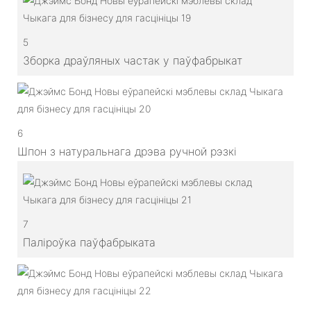
5
Зборка драўляных частак у паўфабрыкат
6
Шпон з натуральнага дрэва ручной рэзкі
7
Паліроўка паўфабрыката