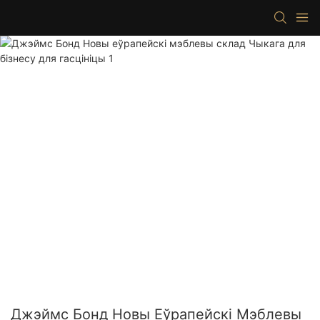
Джэймс Бонд Новы Еўрапейскі Мэблевы