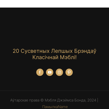
20 Сусветных Лепшых Брэндаў
Класічнай Мэблі!
Аўтарскае права © Мэбля Джэймса Бонда, 2024 |
ПамылкаName