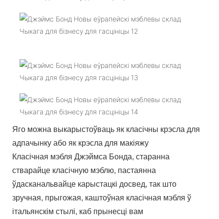
Яго можна выкарыстоўваць як класічны крэсла для
адпачынку або як крэсла для макіяжу
Класічная мэбля Джэймса Бонда, старанна
стварайце класічную мэблю, пастаянна
ўдасканальвайце карыстацкі досвед, так што
зручная, прыгожая, каштоўная класічная мэбля ў
італьянскім стылі, каб прынесці вам