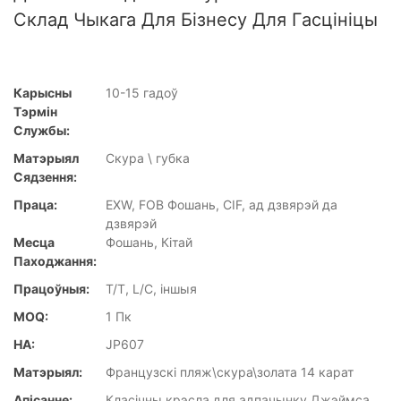
Склад Чыкага Для Бізнесу Для Гасцініцы
Карысны
10-15 гадоў
Тэрмін
Службы:
Матэрыял
Скура \ губка
Сядзення:
Праца:
EXW, FOB Фошань, CIF, ад дзвярэй да
дзвярэй
Месца
Фошань, Кітай
Паходжання:
Працоўныя:
T/T, L/C, іншыя
MOQ:
1 Пк
НА:
JP607
Матэрыял:
Французскі пляж\скура\золата 14 карат
Апісанне:
Класічны крэсла для адпачынку Джэймса