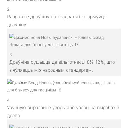
2
Разрэжце драўніну на квадраты і сфармуйце
драўніну
3
Драўніна сушыцца да вільготнасці 8%-12%, што
з'яўляецца міжнародным стандартам.
4
Уручную выразайце ўзоры або ўзоры на вырабах з
дрэва