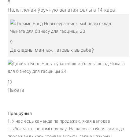
8
Налепленая ўручную залатая фальга 14 карат
9
Дакладны мантаж гатовых вырабаў
10
Пакета
Працоўныя
1.
У нас ёсць каманда па продажах, якая валодае
глыбокімі галіновымі ноу-хау. Наша рэактыўная каманда
продажаў выкарыстоўвае вопыт у галіне ўпакоўкі і