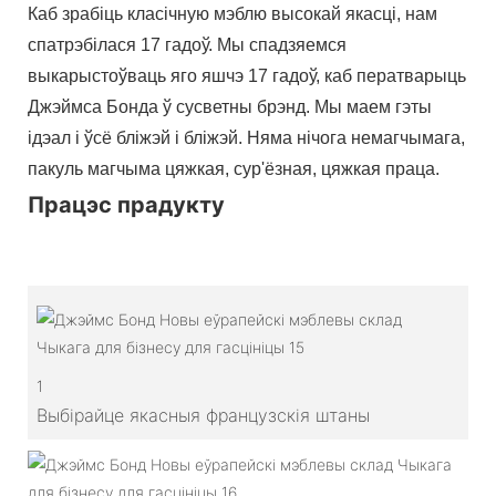
Каб зрабіць класічную мэблю высокай якасці, нам
спатрэбілася 17 гадоў. Мы спадзяемся
выкарыстоўваць яго яшчэ 17 гадоў, каб ператварыць
Джэймса Бонда ў сусветны брэнд. Мы маем гэты
ідэал і ўсё бліжэй і бліжэй. Няма нічога немагчымага,
пакуль магчыма цяжкая, сур'ёзная, цяжкая праца.
Працэс прадукту
1
Выбірайце якасныя французскія штаны