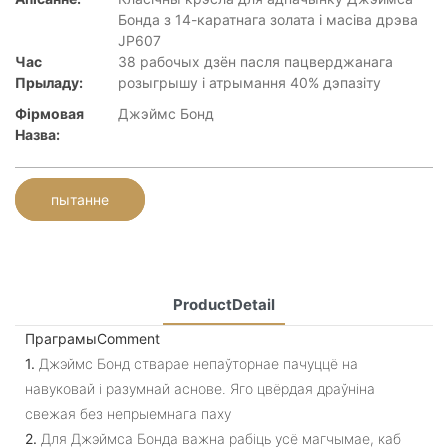
Бонда з 14-каратнага золата і масіва дрэва
JP607
Час
38 рабочых дзён пасля пацверджанага
Прыладу:
розыгрышу і атрымання 40% дэпазіту
Фірмовая
Джэймс Бонд
Назва:
пытанне
ProductDetail
ПраграмыComment
1.
Джэймс Бонд стварае непаўторнае пачуццё на
навуковай і разумнай аснове. Яго цвёрдая драўніна
свежая без непрыемнага паху
2.
Для Джэймса Бонда важна рабіць усё магчымае, каб