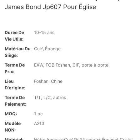
James Bond Jp607 Pour Église
Durée De
10-15 ans
Vie Utile:
Matériau Du
Cuir\ Éponge
Siège:
Terme De
EXW, FOB Foshan, CIF, porte à porte
Prix:
Lieu
Foshan, Chine
D'origine:
Terme De
T/T, L/C, autres
Paiement:
MOQ:
1 pc
Modèle
A213
NON:
Matériel:
Hêtre français\Cuir\Or 14 carats\ Éponge\ Cristal