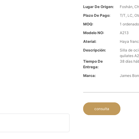
Lugar De Origen:
Foshán, Ch
Plazo De Pago:
T/T, LC, Ot
MOQ:
1 ordenado
Modelo NO:
A213
Aterial:
Haya france
Descripción:
Silla de o
quilates A
Tiempo De
38 días há
Entrega:
Marca:
James Bo
consulta