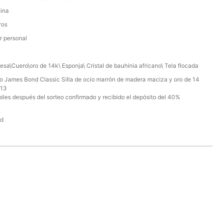
ina
ros
r personal
sa\Cuero\oro de 14k\ Esponja\ Cristal de bauhinia africano\ Tela flocada
cio James Bond Classic Silla de ocio marrón de madera maciza y oro de 14
213
biles después del sorteo confirmado y recibido el depósito del 40%
nd