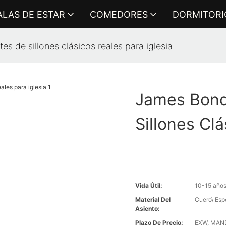
ALAS DE ESTAR
COMEDORES
DORMITORI
s de sillones clásicos reales para iglesia
James Bond
Sillones Clá
Vida Útil:
10-15 año
Material Del
Cuero\ Esp
Asiento:
Plazo De Precio:
EXW, MANDO