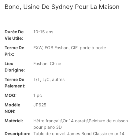
Bond, Usine De Sydney Pour La Maison
Durée De
10-15 ans
Vie Utile:
Terme De
EXW, FOB Foshan, CIF, porte à porte
Prix:
Lieu
Foshan, Chine
D'origine:
Terme De
T/T, L/C, autres
Paiement:
MOQ:
1 pc
Modèle
JP625
NON:
Matériel:
Hêtre français\Or 14 carats\Peinture de cuisson
pour piano 3D
Description:
Table de chevet James Bond Classic en or 14