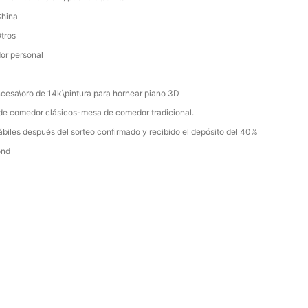
China
Otros
or personal
cesa\oro de 14k\pintura para hornear piano 3D
de comedor clásicos-mesa de comedor tradicional.
ábiles después del sorteo confirmado y recibido el depósito del 40%
ond