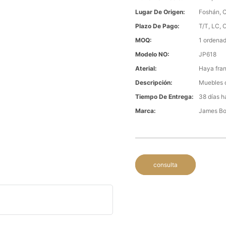
Lugar De Origen:
Foshán, 
Plazo De Pago:
T/T, LC, 
MOQ:
1 ordenad
Modelo NO:
JP618
Aterial:
Haya fran
Descripción:
Muebles 
Tiempo De Entrega:
38 días h
Marca:
James B
consulta