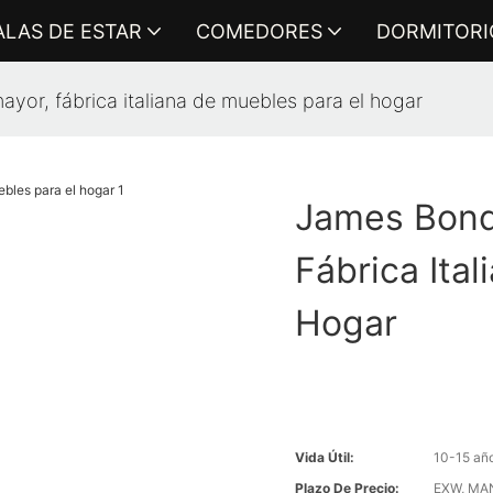
ALAS DE ESTAR
COMEDORES
DORMITORI
yor, fábrica italiana de muebles para el hogar
James Bond,
Fábrica Ita
Hogar
Vida Útil:
10-15 añ
Plazo De Precio:
EXW, MAN