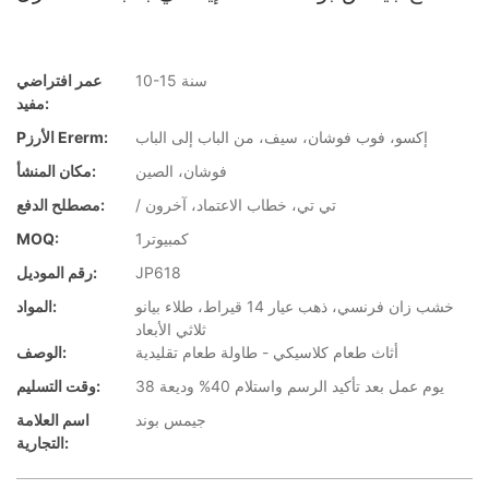
10-15 سنة
عمر افتراضي
مفيد:
إكسو، فوب فوشان، سيف، من الباب إلى الباب
Pالأرز Ererm:
فوشان، الصين
مكان المنشأ:
/ تي تي، خطاب الاعتماد، آخرون
مصطلح الدفع:
كمبيوتر1
MOQ:
JP618
رقم الموديل:
خشب زان فرنسي، ذهب عيار 14 قيراط، طلاء بيانو
المواد:
ثلاثي الأبعاد
أثاث طعام كلاسيكي - طاولة طعام تقليدية
الوصف:
38 يوم عمل بعد تأكيد الرسم واستلام 40% وديعة
وقت التسليم:
جيمس بوند
اسم العلامة
التجارية: