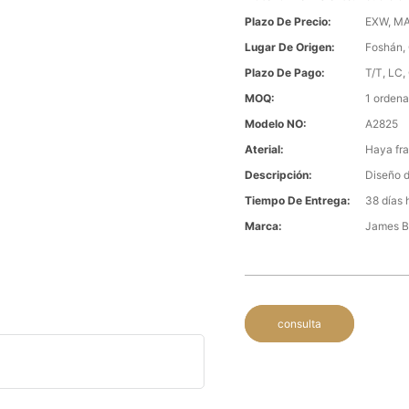
Plazo De Precio:
EXW, MA
Lugar De Origen:
Foshán,
Plazo De Pago:
T/T, LC,
MOQ:
1 ordena
Modelo NO:
A2825
Aterial:
Haya fra
Descripción:
Diseño d
Tiempo De Entrega:
38 días 
Marca:
James 
consulta