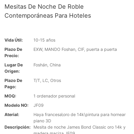
Mesitas De Noche De Roble
Contemporáneas Para Hoteles
Vida Útil:
10-15 años
Plazo De
EXW, MANDO Foshan, CIF, puerta a puerta
Precio:
Lugar De
Foshán, China
Origen:
Plazo De
T/T, LC, Otros
Pago:
MOQ:
1 ordenador personal
Modelo NO:
JF09
Aterial:
Haya francesa\oro de 14k\pintura para hornear
piano 3D
Descripción:
Mesita de noche James Bond Classic oro 14k y
madera maciza JF09