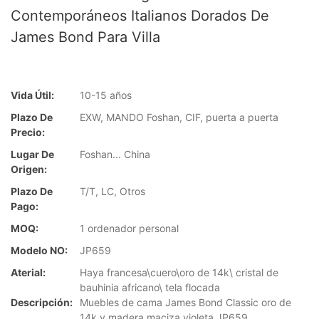
Contemporáneos Italianos Dorados De
James Bond Para Villa
Vida Útil:
10-15 años
Plazo De
EXW, MANDO Foshan, CIF, puerta a puerta
Precio:
Lugar De
Foshan... China
Origen:
Plazo De
T/T, LC, Otros
Pago:
MOQ:
1 ordenador personal
Modelo NO:
JP659
Aterial:
Haya francesa\cuero\oro de 14k\ cristal de
bauhinia africano\ tela flocada
Descripción:
Muebles de cama James Bond Classic oro de
14k y madera maciza violeta JP659