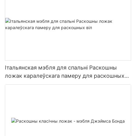
Італьянская мэбля для спальні Раскошны
ложак каралеўскага памеру для раскошных
віл