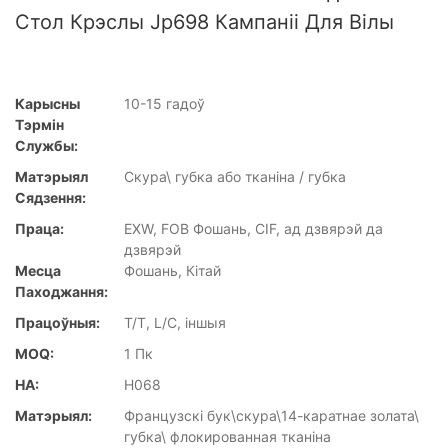
Стол Крэслы Jp698 Кампаніі Для Вілы
Карысны
10-15 гадоў
Тэрмін
Службы:
Матэрыял
Скура\ губка або тканіна / губка
Сядзення:
Праца:
EXW, FOB Фошань, CIF, ад дзвярэй да
дзвярэй
Месца
Фошань, Кітай
Паходжання:
Працоўныя:
T/T, L/C, іншыя
MOQ:
1 Пк
НА:
H068
Матэрыял:
Французскі бук\скура\14-каратнае золата\
губка\ флокированная тканіна