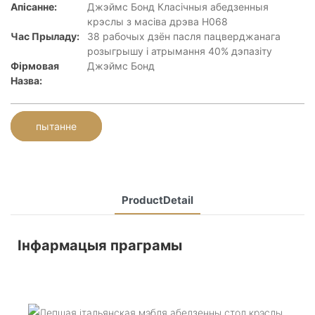
Апісанне:
Джэймс Бонд Класічныя абедзенныя
крэслы з масіва дрэва H068
Час Прыладу:
38 рабочых дзён пасля пацверджанага
розыгрышу і атрымання 40% дэпазіту
Фірмовая
Джэймс Бонд
Назва:
пытанне
ProductDetail
Інфармацыя праграмы