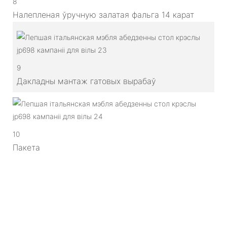
8
Налепленая ўручную залатая фальга 14 карат
9
Дакладны мантаж гатовых вырабаў
10
Пакета