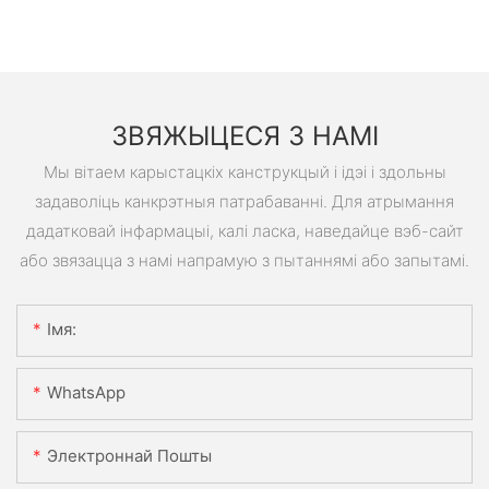
ЗВЯЖЫЦЕСЯ З НАМІ
Мы вітаем карыстацкіх канструкцый і ідэі і здольны
задаволіць канкрэтныя патрабаванні. Для атрымання
дадатковай інфармацыі, калі ласка, наведайце вэб-сайт
або звязацца з намі напрамую з пытаннямі або запытамі.
Імя:
WhatsApp
Электроннай Пошты