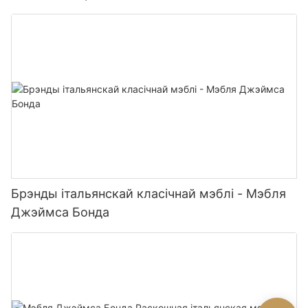
Брэнды італьянскай класічнай мэблі - Мэбля
Джэймса Бонда