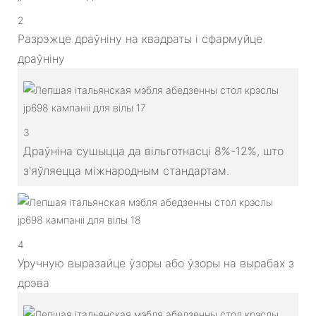
2
Разрэжце драўніну на квадраты і сфармуйце
драўніну
3
Драўніна сушыцца да вільготнасці 8%-12%, што
з'яўляецца міжнародным стандартам.
4
Уручную выразайце ўзоры або ўзоры на вырабах з
дрэва