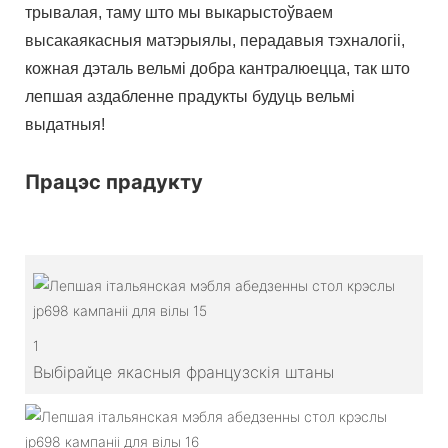
трывалая, таму што мы выкарыстоўваем
высакаякасныя матэрыялы, перадавыя тэхналогіі,
кожная дэталь вельмі добра кантралюецца, так што
лепшая аздабленне прадукты будуць вельмі
выдатныя!
Працэс прадукту
1
Выбірайце якасныя французскія штаны