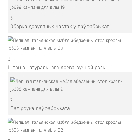
5
Зборка драўляных частак у паўфабрыкат
6
Шпон з натуральнага дрэва ручной рэзкі
7
Паліроўка паўфабрыката