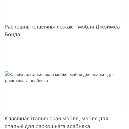
Раскошны класічны ложак - мэбля Джэймса
Бонда
Класічная італьянская мэбля, мэбля для
спальні для раскошнага асабняка