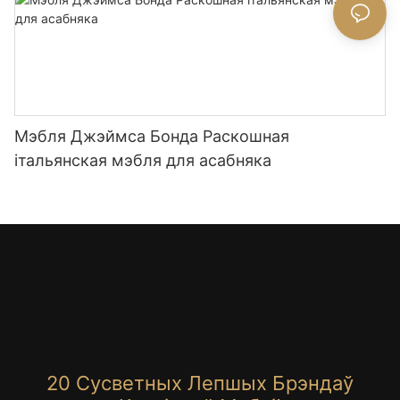
Мэбля Джэймса Бонда Раскошная
італьянская мэбля для асабняка
20 Сусветных Лепшых Брэндаў