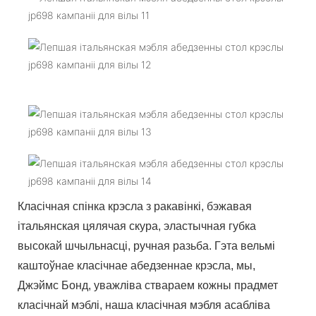
Класічная спінка крэсла з ракавінкі, бэжавая
італьянская цялячая скура, эластычная губка
высокай шчыльнасці, ручная разьба. Гэта вельмі
каштоўнае класічнае абедзеннае крэсла, мы,
Джэймс Бонд, уважліва ствараем кожны прадмет
класічнай мэблі, наша класічная мэбля асабліва