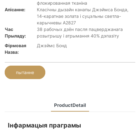
флокированная тканіна
Апісанне:
Класічны дызайн канапы Джэймса Бонда,
14-каратнае золата і суцэльны светла-
карычневы А2827
Час
38 рабочых дзён пасля пацверджанага
Прыладу:
розыгрышу і атрымання 40% дэпазіту
Фірмовая
Джэймс Бонд
Назва:
пытанне
ProductDetail
Інфармацыя праграмы