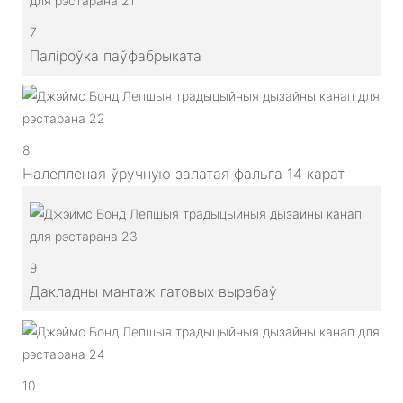
7
Паліроўка паўфабрыката
8
Налепленая ўручную залатая фальга 14 карат
9
Дакладны мантаж гатовых вырабаў
10