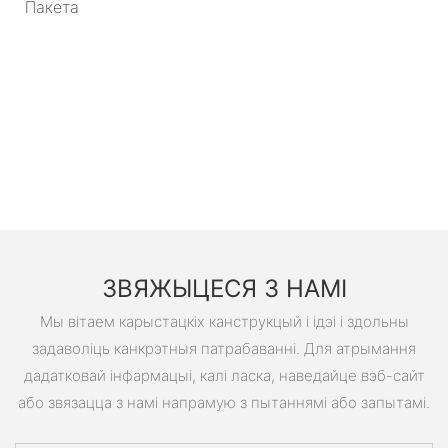
Пакета
ЗВЯЖЫЦЕСЯ З НАМІ
Мы вітаем карыстацкіх канструкцый і ідэі і здольны
задаволіць канкрэтныя патрабаванні. Для атрымання
дадатковай інфармацыі, калі ласка, наведайце вэб-сайт
або звязацца з намі напрамую з пытаннямі або запытамі.