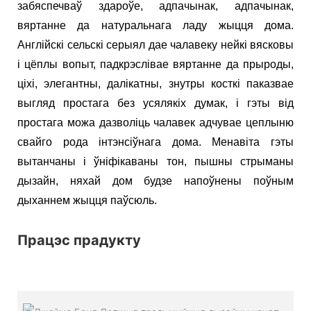
забяспечваў здароўе, адпачынак, адпачынак,
вяртанне да натуральнага ладу жыцця дома.
Англійскі сельскі серыял дае чалавеку нейкі вясковы
і цёплы вопыт, падкрэслівае вяртанне да прыроды,
ціхі, элегантны, далікатны, знутры косткі паказвае
выгляд простага без усялякіх думак, і гэты від
простага можа дазволіць чалавек адчувае цеплыню
свайго рода інтэнсіўнага дома. Менавіта гэты
вытанчаны і ўніфікаваны тон, пышны стрыманы
дызайн, няхай дом будзе напоўнены поўным
дыханнем жыцця паўсюль.
Працэс прадукту