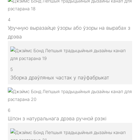
4
Уручную выразайце ўзоры або ўзоры на вырабах з
дрэва
5
Зборка драўляных частак у паўфабрыкат
6
Шпон з натуральнага дрэва ручной рэзкі