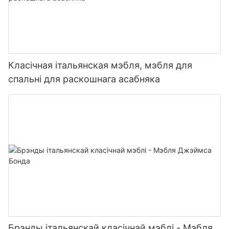
Класічная італьянская мэбля, мэбля для
спальні для раскошнага асабняка
Брэнды італьянскай класічнай мэблі - Мэбля