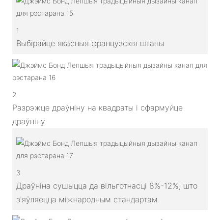
1
Выбірайце якасныя французскія штаны
2
Разрэжце драўніну на квадраты і сфармуйце
драўніну
3
Драўніна сушыцца да вільготнасці 8%-12%, што
з'яўляецца міжнародным стандартам.