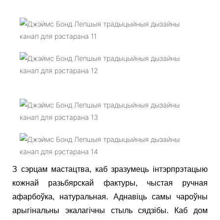
З сэрцам мастацтва, каб зразумець інтэрпрэтацыю
кожнай разьбярскай фактуры, чыстая ручная
афарбоўка, натуральная. Аднавіць самы чароўны
арыгінальны экалагічны стыль сядзібы. Каб дом