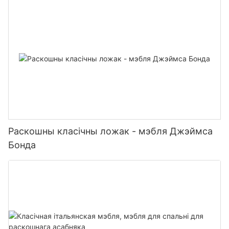
Раскошны класічны ложак - мэбля Джэймса
Бонда