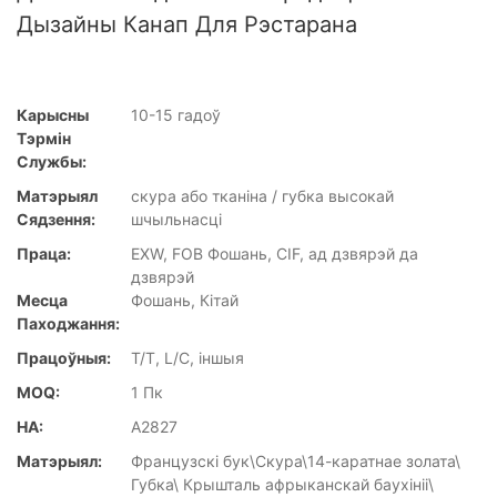
Дызайны Канап Для Рэстарана
Карысны
10-15 гадоў
Тэрмін
Службы:
Матэрыял
скура або тканіна / губка высокай
Сядзення:
шчыльнасці
Праца:
EXW, FOB Фошань, CIF, ад дзвярэй да
дзвярэй
Месца
Фошань, Кітай
Паходжання:
Працоўныя:
T/T, L/C, іншыя
MOQ:
1 Пк
НА:
A2827
Матэрыял:
Французскі бук\Скура\14-каратнае золата\
Губка\ Крышталь афрыканскай баухініі\