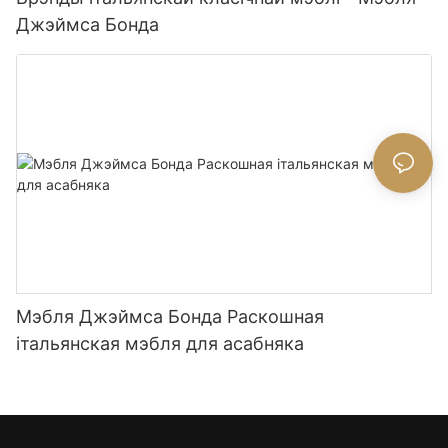
Джэймса Бонда
Мэбля Джэймса Бонда Раскошная
італьянская мэбля для асабняка