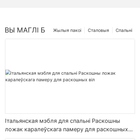
ВЫ МАГЛІ Б
Жылыя пакоі
Сталовыя
Спальні
Італьянская мэбля для спальні Раскошны
ложак каралеўскага памеру для раскошных
віл