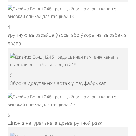
4
Уручную выразайце ўзоры або ўзоры на вырабах з
дрэва
5
Зборка драўляных частак у паўфабрыкат
6
Шпон з натуральнага дрэва ручной рэзкі