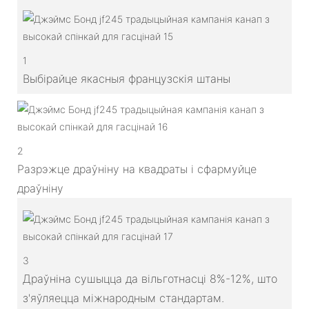
1
Выбірайце якасныя французскія штаны
2
Разрэжце драўніну на квадраты і сфармуйце
драўніну
3
Драўніна сушыцца да вільготнасці 8%-12%, што
з'яўляецца міжнародным стандартам.