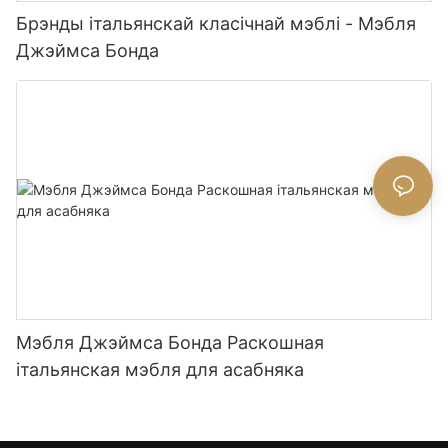
Брэнды італьянскай класічнай мэблі - Мэбля
Джэймса Бонда
Мэбля Джэймса Бонда Раскошная
італьянская мэбля для асабняка