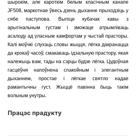
шырокім, але кароткім белым класічным канапе
JF508, маркотнае ўвесь дзень дыханне прыходзіць у
сябе паступова. Выпіце кубачак кавы з
арыгінальным густам і зможаце атрымліваць
асалоду ад уласным камфортам у чыстай прасторы.
Калі моўчкі слухаць словы жыцця, лёгка дакранацца
да крокаў часоў, смакаваць ідэальную прастору, якая
належыць вам, тады на сэрцы будзе лёгка. Цудоўная
гасцёўня напоўнена спакойным і элегантным
дыханнем, простае і лёгкае святло надае
рамантычны густ. Жыццё павінна быць такім
вольным унутры.
Працэс прадукту