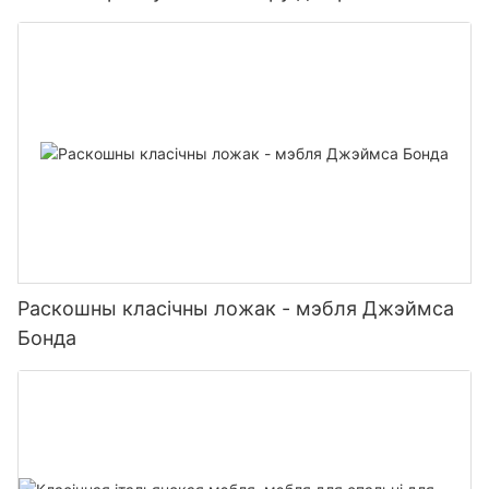
віл
Раскошны класічны ложак - мэбля Джэймса
Бонда