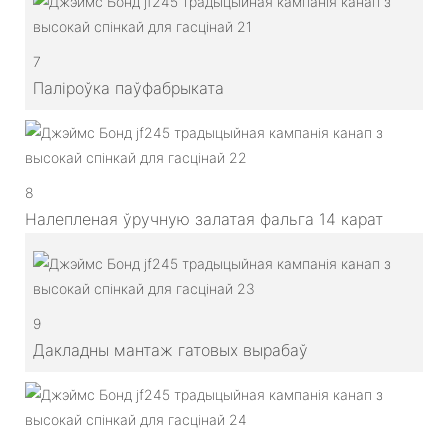
7
Паліроўка паўфабрыката
8
Налепленая ўручную залатая фальга 14 карат
9
Дакладны мантаж гатовых вырабаў