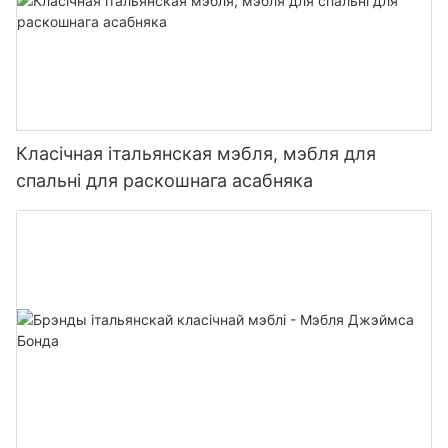
Класічная італьянская мэбля, мэбля для
спальні для раскошнага асабняка