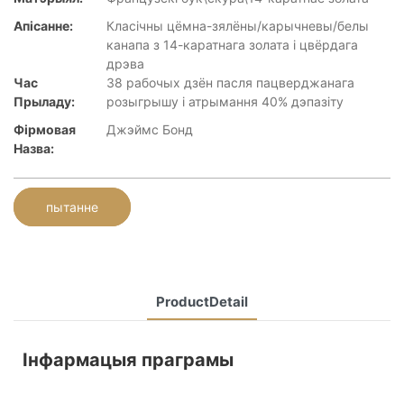
Апісанне:
Класічны цёмна-зялёны/карычневы/белы
канапа з 14-каратнага золата і цвёрдага
дрэва
Час
38 рабочых дзён пасля пацверджанага
Прыладу:
розыгрышу і атрымання 40% дэпазіту
Фірмовая
Джэймс Бонд
Назва:
пытанне
ProductDetail
Інфармацыя праграмы