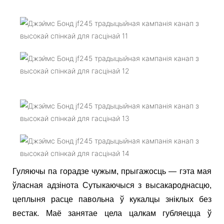
Гуляючы па горадзе чужым, прыгажосць — гэта мая
ўласная адзінота Сутыкаючыся з высакароднасцю,
цеплыня расце павольна ў кукалцы зніклых без
вестак. Маё занятае цела цалкам губляецца ў