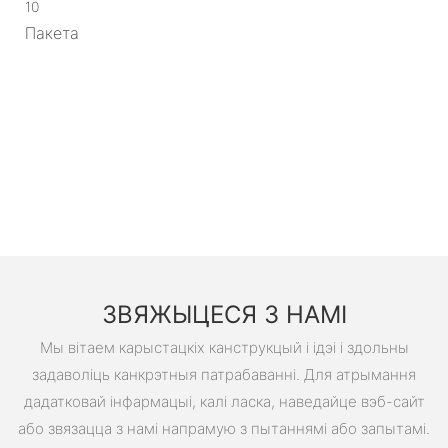
10
Пакета
ЗВЯЖЫЦЕСЯ З НАМІ
Мы вітаем карыстацкіх канструкцый і ідэі і здольны
задаволіць канкрэтныя патрабаванні. Для атрымання
дадатковай інфармацыі, калі ласка, наведайце вэб-сайт
або звязацца з намі напрамую з пытаннямі або запытамі.