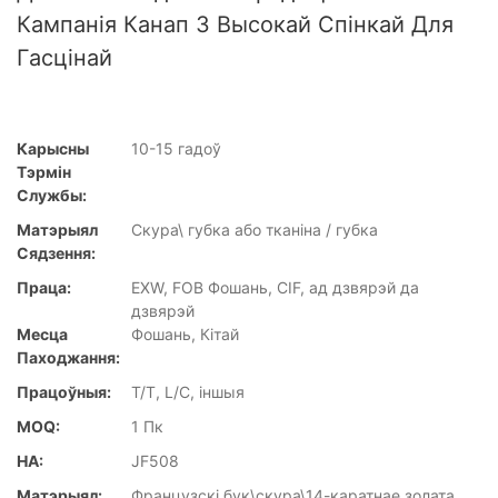
Кампанія Канап З Высокай Спінкай Для
Гасцінай
Карысны
10-15 гадоў
Тэрмін
Службы:
Матэрыял
Скура\ губка або тканіна / губка
Сядзення:
Праца:
EXW, FOB Фошань, CIF, ад дзвярэй да
дзвярэй
Месца
Фошань, Кітай
Паходжання:
Працоўныя:
T/T, L/C, іншыя
MOQ:
1 Пк
НА:
JF508
Матэрыял:
Французскі бук\скура\14-каратнае золата