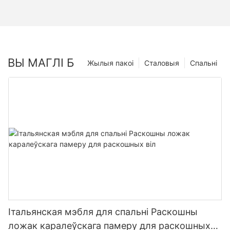
ВЫ МАГЛІ Б
Жылыя пакоі
Сталовыя
Спальні
Італьянская мэбля для спальні Раскошны
ложак каралеўскага памеру для раскошных