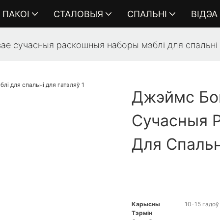
ПАКОІ
СТАЛОВЫЯ
СПАЛЬНІ
ВІДЭА
е сучасныя раскошныя наборы мэблі для спальні 
Джэймс Бо
Сучасныя 
Для Спальн
Карысны
10-15 гадоў
Тэрмін