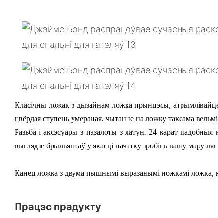
Класічны ложак з дызайнам ложка прынцэсы, атрымлівайце 
цвёрдая ступень умераная, чытанне на ложку таксама вельмі
Разьба і аксэсуары з пазалоты з латуні 24 карат падобны
выглядзе брыльянтаў у якасці пачатку зробіць вашу мару ля
Канец ложка з двума пышнымі выразанымі ножкамі ложка, ка
Працэс прадукту