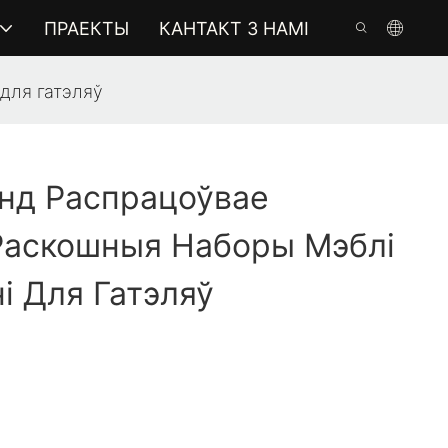
ПРАЕКТЫ
КАНТАКТ З НАМІ
для гатэляў
нд Распрацоўвае
Раскошныя Наборы Мэблі
і Для Гатэляў