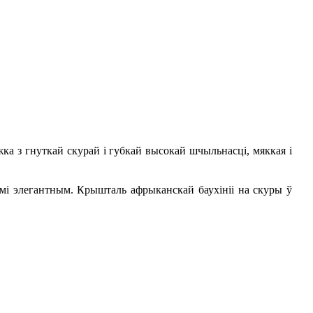
а з гнуткай скурай і губкай высокай шчыльнасці, мяккая і
ьмі элегантным. Крышталь афрыканскай баухініі на скуры ў