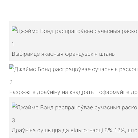
1
Выбірайце якасныя французскія штаны
2
Разрэжце драўніну на квадраты і сфармуйце др
3
Драўніна сушыцца да вільготнасці 8%-12%, шт