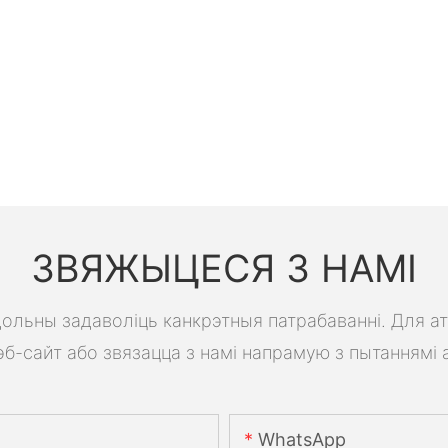
ЗВЯЖЫЦЕСЯ З НАМІ
 здольны задаволіць канкрэтныя патрабаванні. Для а
б-сайт або звязацца з намі напрамую з пытаннямі 
WhatsApp