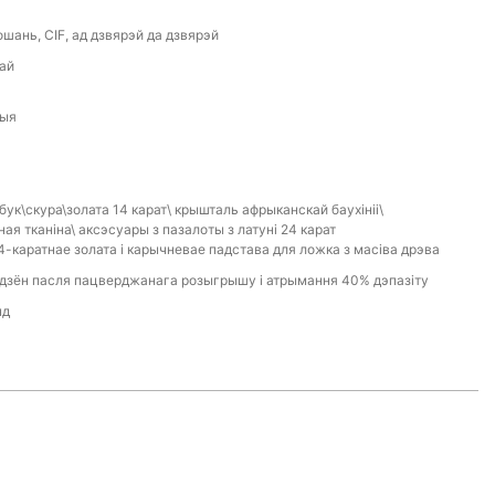
шань, CIF, ад дзвярэй да дзвярэй
тай
шыя
бук\скура\золата 14 карат\ крышталь афрыканскай баухініі\
ая тканіна\ аксэсуары з пазалоты з латуні 24 карат
4-каратнае золата і карычневае падстава для ложка з масіва дрэва
 дзён пасля пацверджанага розыгрышу і атрымання 40% дэпазіту
нд