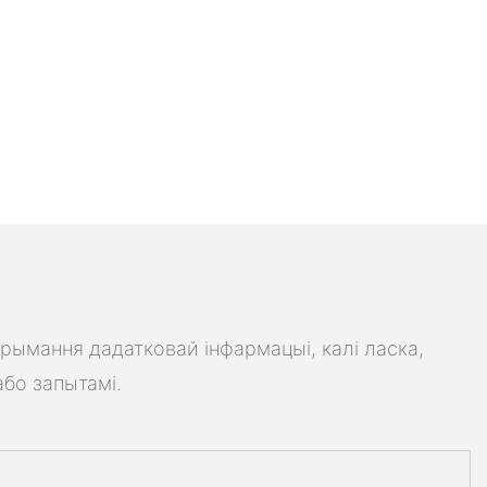
трымання дадатковай інфармацыі, калі ласка,
або запытамі.