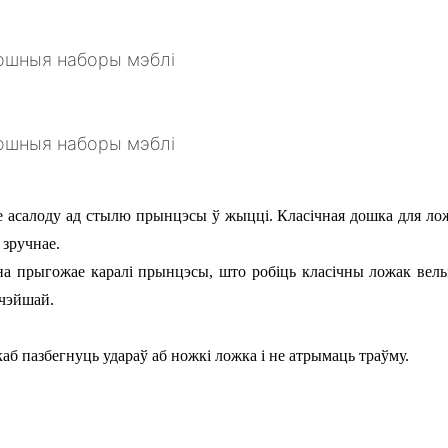
асалоду ад стылю прынцэсы ў жыцці. Класічная дошка для ложк
 зручнае.
я на прыгожае каралі прынцэсы, што робіць класічны ложак вел
гчэйшай.
б пазбегнуць удараў аб ножкі ложка і не атрымаць траўму.