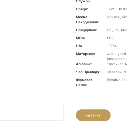
Службы:
Праца:
EXW, FOB Фо
Месца
Фошань, Кі
Паходжання:
Працоўныя:
T/T, L/C, ін
MOQ:
1 Пк
НА:
JF264
Матэрыял:
Французскі 
флокированн
Апісанне:
Класічнае 1
Час Прыладу:
38 рабочых
Фірмовая
Джэймс Бо
Назва:
пытанне