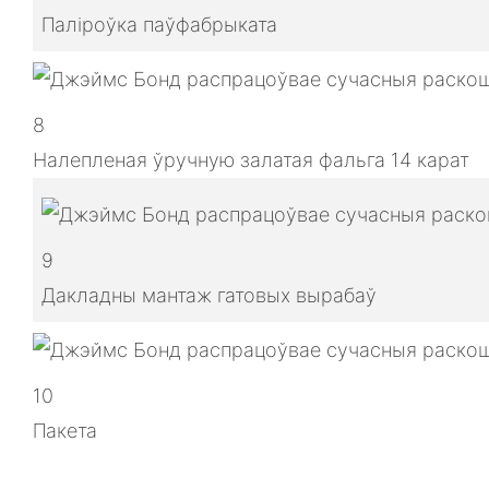
Паліроўка паўфабрыката
8
Налепленая ўручную залатая фальга 14 карат
9
Дакладны мантаж гатовых вырабаў
10
Пакета