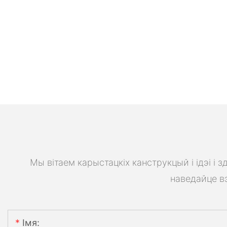
Мы вітаем карыстацкіх канструкцый і ідэі і
наведайце вэ
Імя: