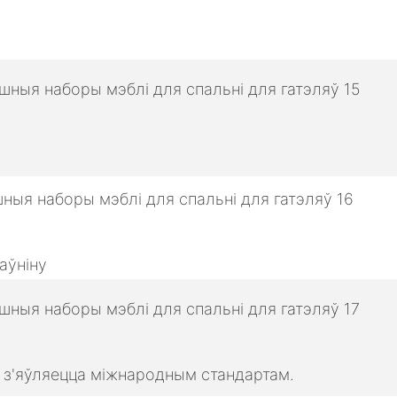
аўніну
о з'яўляецца міжнародным стандартам.