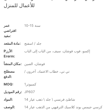
للأعمال للمنزل
10-15 سنة
عمر
افتراضي
مفيد:
جلد / اسفنج
مادة المقعد:
إكسو، فوب فوشان، سيف، من الباب إلى الباب
Pالأرز
Ererm:
فوشان، الصين
مكان المنشأ:
/ تي تي، خطاب الاعتماد، آخرون
مصطلح
الدفع:
كمبيوتر1
MOQ:
JP607
رقم الموديل:
شاطئ فرنسي \ جلد \ ذهب عيار 14
المواد:
كرسي جيمس بوند كلاسيك الترفيهي من الذهب عيار 14
الوصف: