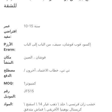
للشقة
10-15 سنة
عمر
افتراضي
مفيد:
إكسو، فوب فوشان، سيف، من الباب إلى الباب
Pالأرز
Ererm:
فوشان ، الصين
مكان
المنشأ:
/ تي تي، خطاب الاعتماد، آخرون
مصطلح
الدفع:
كمبيوتر1
MOQ:
JF515
رقم
الموديل:
خشب زان فرنسي \ جلد \ ذهب عيار 14 \ اسفنج \
المواد:
كريستال بوهينيا الأفريقي \ قماش متدفق