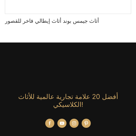
أثاث جيمس بوند أثاث إيطالي فاخر للقصور
أفضل 20 علامة تجارية عالمية للأثاث
الكلاسيكي!