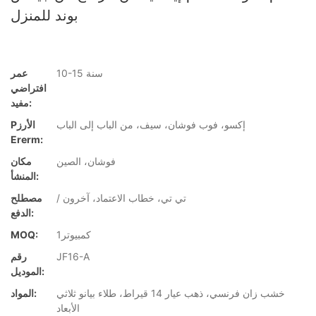
بوند للمنزل
10-15 سنة
عمر
افتراضي
مفيد:
إكسو، فوب فوشان، سيف، من الباب إلى الباب
Pالأرز
Ererm:
فوشان، الصين
مكان
المنشأ:
/ تي تي، خطاب الاعتماد، آخرون
مصطلح
الدفع:
كمبيوتر1
MOQ:
JF16-A
رقم
الموديل:
خشب زان فرنسي، ذهب عيار 14 قيراط، طلاء بيانو ثلاثي
المواد:
الأبعاد