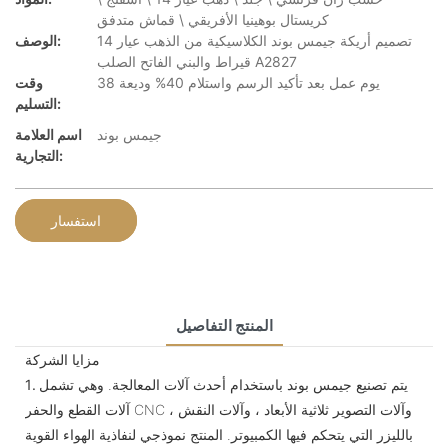
كريستال بوهينيا الأفريقي \ قماش متدفق
تصميم أريكة جيمس بوند الكلاسيكية من الذهب عيار 14
الوصف:
قيراط والبني الفاتح الصلب A2827
38 يوم عمل بعد تأكيد الرسم واستلام 40% وديعة
وقت
التسليم:
جيمس بوند
اسم العلامة
التجارية:
استفسار
المنتج التفاصيل
مزايا الشركة
يتم تصنيع جيمس بوند باستخدام أحدث آلات المعالجة. وهي تشمل
1.
آلات القطع والحفر CNC ، وآلات التصوير ثلاثية الأبعاد ، وآلات النقش
بالليزر التي يتحكم فيها الكمبيوتر. المنتج نموذجي لنفاذية الهواء القوية