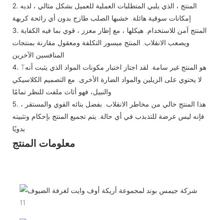
المنتج ، الذي يلبي المتطلبات العملية للعميل بشكل مثالي ، لديه
2.
إمكانات سوقية هائلة. خشبها الصلب طازج بدون أي رائحة كريهة
المنتج آمن للاستخدام. هيكلها ، مع إطار معزز ، قوي بما فيه الكفاية
3.
ويصعب الانقلاب. المنتج ميسور التكلفة ومعقول مقارنة بمنتجات
المنافسين الآخرين
Tهو المنتج غير سامة. لقد اجتاز اختبار مكونات المواد الذي يثبت أنه
4.
لا يحتوي على الزيلين والمواد الضارة الأخرى. مع التصميم الكلاسيكي
والنبيل، فهو أثاث ملفت للنظر تمامًا
هذا المنتج خالي من مخاطر الانقلاب. بفضل بنائه القوي والمستقر ،
5.
فإنه ليس عرضة للتذبذب في أي حالة. يتم تجميع المنتج بإحكام وتثبيته
يدويًا
معلومات المنتج