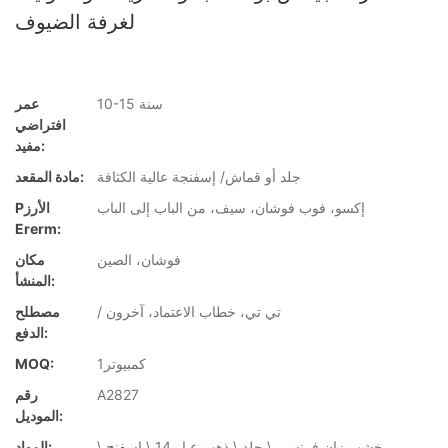
لغرفة الضيوف
10-15 سنة
عمر
افتراضي
مفيد:
جلد أو قماش/ إسفنجة عالية الكثافة
مادة المقعد:
إكسو، فوب فوشان، سيف، من الباب إلى الباب
Pالأرز
Ererm:
فوشان، الصين
مكان
المنشأ:
/ تي تي، خطاب الاعتماد، آخرون
مصطلح
الدفع:
كمبيوتر1
MOQ:
A2827
رقم
الموديل:
خشب زان فرنسي \ جلد \ ذهب عيار 14 \ اسفنج \
المواد: