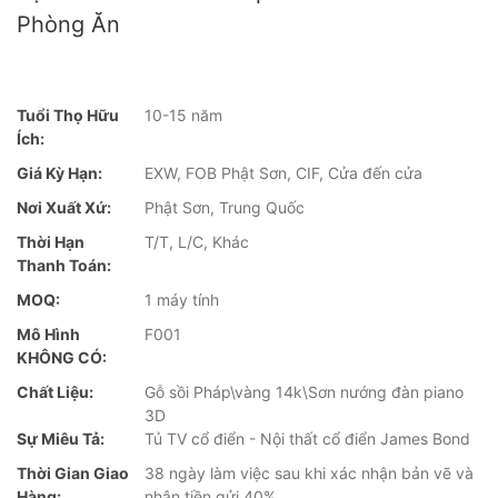
Phòng Ăn
Tuổi Thọ Hữu
10-15 năm
Ích:
Giá Kỳ Hạn:
EXW, FOB Phật Sơn, CIF, Cửa đến cửa
Nơi Xuất Xứ:
Phật Sơn, Trung Quốc
Thời Hạn
T/T, L/C, Khác
Thanh Toán:
MOQ:
1 máy tính
Mô Hình
F001
KHÔNG CÓ:
Chất Liệu:
Gỗ sồi Pháp\vàng 14k\Sơn nướng đàn piano
3D
Sự Miêu Tả:
Tủ TV cổ điển - Nội thất cổ điển James Bond
Thời Gian Giao
38 ngày làm việc sau khi xác nhận bản vẽ và
Hàng:
nhận tiền gửi 40%