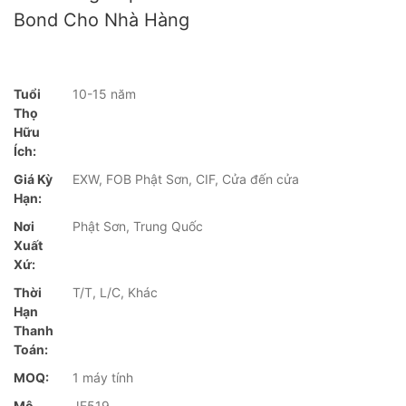
Bond Cho Nhà Hàng
Tuổi
10-15 năm
Thọ
Hữu
Ích:
Giá Kỳ
EXW, FOB Phật Sơn, CIF, Cửa đến cửa
Hạn:
Nơi
Phật Sơn, Trung Quốc
Xuất
Xứ:
Thời
T/T, L/C, Khác
Hạn
Thanh
Toán:
MOQ:
1 máy tính
Mô
JF519