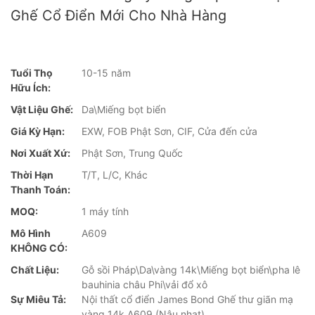
Ghế Cổ Điển Mới Cho Nhà Hàng
Tuổi Thọ
10-15 năm
Hữu Ích:
Vật Liệu Ghế:
Da\Miếng bọt biển
Giá Kỳ Hạn:
EXW, FOB Phật Sơn, CIF, Cửa đến cửa
Nơi Xuất Xứ:
Phật Sơn, Trung Quốc
Thời Hạn
T/T, L/C, Khác
Thanh Toán:
MOQ:
1 máy tính
Mô Hình
A609
KHÔNG CÓ:
Chất Liệu:
Gỗ sồi Pháp\Da\vàng 14k\Miếng bọt biển\pha lê
bauhinia châu Phi\vải đổ xô
Sự Miêu Tả:
Nội thất cổ điển James Bond Ghế thư giãn mạ
vàng 14k A609 (Nâu nhạt)