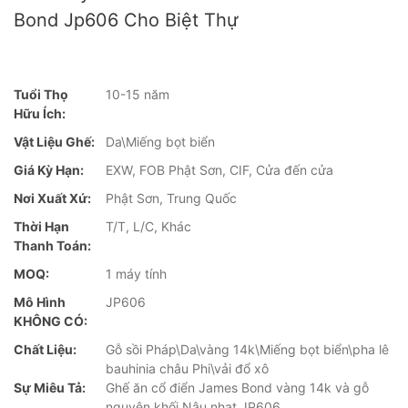
Bond Jp606 Cho Biệt Thự
Tuổi Thọ
10-15 năm
Hữu Ích:
Vật Liệu Ghế:
Da\Miếng bọt biển
Giá Kỳ Hạn:
EXW, FOB Phật Sơn, CIF, Cửa đến cửa
Nơi Xuất Xứ:
Phật Sơn, Trung Quốc
Thời Hạn
T/T, L/C, Khác
Thanh Toán:
MOQ:
1 máy tính
Mô Hình
JP606
KHÔNG CÓ:
Chất Liệu:
Gỗ sồi Pháp\Da\vàng 14k\Miếng bọt biển\pha lê
bauhinia châu Phi\vải đổ xô
Sự Miêu Tả:
Ghế ăn cổ điển James Bond vàng 14k và gỗ
nguyên khối Nâu nhạt JP606