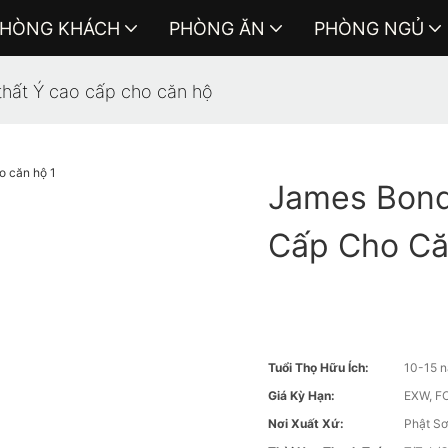
HÒNG KHÁCH
PHÒNG ĂN
PHÒNG NGỦ
hất Ý cao cấp cho căn hộ
James Bond
Cấp Cho C
Tuổi Thọ Hữu Ích:
10-15 
Giá Kỳ Hạn:
EXW, FO
Nơi Xuất Xứ:
Phật Sơ