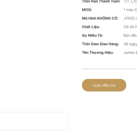
Thời Hạn Thanh Toán:
T/T, L/
MOQ:
1 máy t
Mô Hình KHÔNG CÓ:
JP625 
Chất Liệu:
Gỗ sồi 
Sự Miêu Tả:
Bàn đầu
Thời Gian Giao Hàng:
38 ngày
Tên Thương Hiệu:
James 
cuộc điều tra