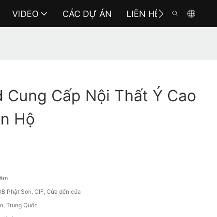
VIDEO
CÁC DỰ ÁN
LIÊN HỆ VỚI CHÚNG 
 Cung Cấp Nội Thất Ý Cao
ăn Hộ
năm
B Phật Sơn, CIF, Cửa đến cửa
n, Trung Quốc