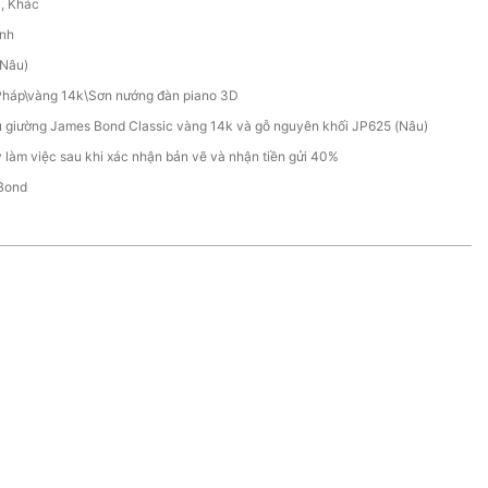
C, Khác
ính
(Nâu)
Pháp\vàng 14k\Sơn nướng đàn piano 3D
 giường James Bond Classic vàng 14k và gỗ nguyên khối JP625 (Nâu)
 làm việc sau khi xác nhận bản vẽ và nhận tiền gửi 40%
Bond