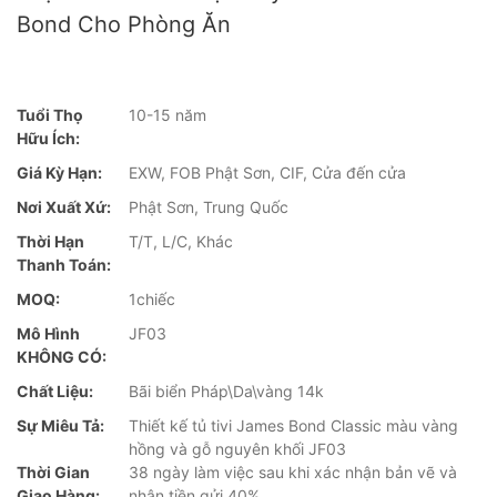
Bond Cho Phòng Ăn
Tuổi Thọ
10-15 năm
Hữu Ích:
Giá Kỳ Hạn:
EXW, FOB Phật Sơn, CIF, Cửa đến cửa
Nơi Xuất Xứ:
Phật Sơn, Trung Quốc
Thời Hạn
T/T, L/C, Khác
Thanh Toán:
MOQ:
1chiếc
Mô Hình
JF03
KHÔNG CÓ:
Chất Liệu:
Bãi biển Pháp\Da\vàng 14k
Sự Miêu Tả:
Thiết kế tủ tivi James Bond Classic màu vàng
hồng và gỗ nguyên khối JF03
Thời Gian
38 ngày làm việc sau khi xác nhận bản vẽ và
Giao Hàng:
nhận tiền gửi 40%