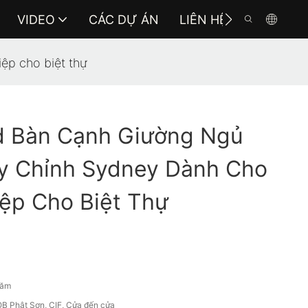
VIDEO
CÁC DỰ ÁN
LIÊN HỆ VỚI CHÚNG 
ệp cho biệt thự
 Bàn Cạnh Giường Ngủ
ùy Chỉnh Sydney Dành Cho
ệp Cho Biệt Thự
năm
B Phật Sơn, CIF, Cửa đến cửa