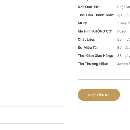
Nơi Xuất Xứ:
Phật Sơ
Thời Hạn Thanh Toán:
T/T, L/
MOQ:
1 máy t
Mô Hình KHÔNG CÓ:
F093
Chất Liệu:
Sơn nướ
Sự Miêu Tả:
Bàn đầu
Thời Gian Giao Hàng:
38 ngày
Tên Thương Hiệu:
James 
cuộc điều tra