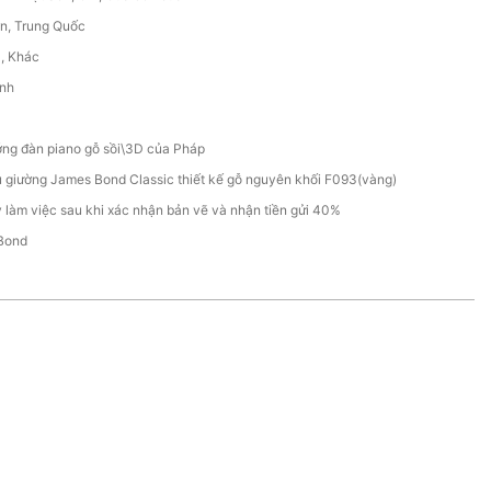
n, Trung Quốc
C, Khác
ính
ng đàn piano gỗ sồi\3D của Pháp
 giường James Bond Classic thiết kế gỗ nguyên khối F093(vàng)
 làm việc sau khi xác nhận bản vẽ và nhận tiền gửi 40%
Bond