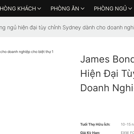
HÒNG KHÁCH
PHÒNG ĂN
PHÒNG NGỦ
g ngủ hiện đại tùy chỉnh Sydney dành cho doanh nghi
James Bond
Hiện Đại T
Doanh Nghi
Tuổi Thọ Hữu Ích:
10-15 
Giá Kỳ Hạn:
EXW, FO