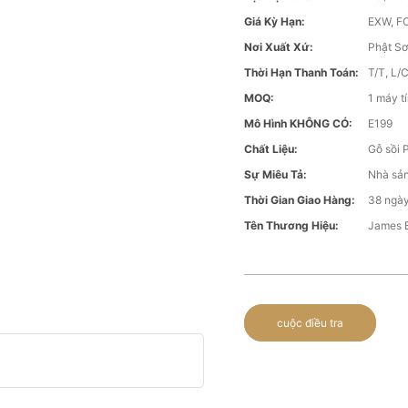
Giá Kỳ Hạn:
EXW, FO
Nơi Xuất Xứ:
Phật Sơ
Thời Hạn Thanh Toán:
T/T, L/
MOQ:
1 máy t
Mô Hình KHÔNG CÓ:
E199
Chất Liệu:
Gỗ sồi 
Sự Miêu Tả:
Nhà sản
Thời Gian Giao Hàng:
38 ngày
Tên Thương Hiệu:
James 
cuộc điều tra