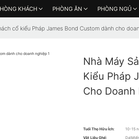
HÒNG KHÁCH
PHÒNG ĂN
PHÒNG NGỦ
hách cổ kiểu Pháp James Bond Custom dành cho doan
Nhà Máy Sả
Kiểu Pháp 
Cho Doanh 
Tuổi Thọ Hữu Ích:
10-15 
Vật Liệu Ghế:
Da\Miến