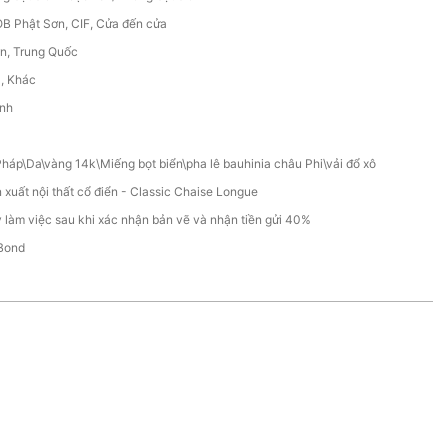
B Phật Sơn, CIF, Cửa đến cửa
n, Trung Quốc
C, Khác
ính
Pháp\Da\vàng 14k\Miếng bọt biển\pha lê bauhinia châu Phi\vải đổ xô
 xuất nội thất cổ điển - Classic Chaise Longue
 làm việc sau khi xác nhận bản vẽ và nhận tiền gửi 40%
Bond