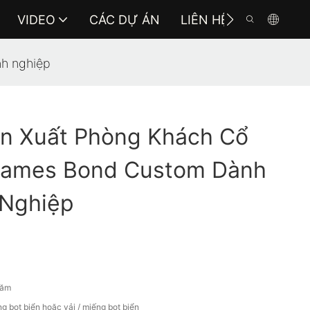
VIDEO
CÁC DỰ ÁN
LIÊN HỆ VỚI CHÚNG 
h nghiệp
n Xuất Phòng Khách Cổ
James Bond Custom Dành
Nghiệp
năm
g bọt biển hoặc vải / miếng bọt biển