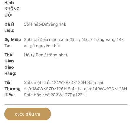
Hình
KHÔNG
CÓ:
Chất
Sồi Pháp\Da\vàng 14k
Liệu:
Sự Miêu
Sofa cổ điển màu xanh đậm / Nâu / Trắng vàng 14k
Tả:
và gỗ nguyên khối
Thời
Nâu / Đen / trắng nhạt
Gian
Giao
Hàng:
Tên
Sofa một chỗ: 124W×97D×126H Sofa hai
Thương
chỗ:184W×97D×126H Sofa ba chỗ:240W×97D×126H
Hiệu:
Sofa bốn chỗ:283W×97D×126H
cuộc điều tra