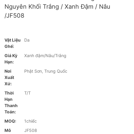
Nguyên Khối Trắng / Xanh Đậm / Nâu
/JF508
Vật Liệu
Da
Ghế:
Giá Kỳ
Xanh đậm/Nâu/Trắng
Hạn:
Nơi
Phật Sơn, Trung Quốc
Xuất
Xứ:
Thời
T/T
Hạn
Thanh
Toán:
MOQ:
1chiếc
Mô
JF508