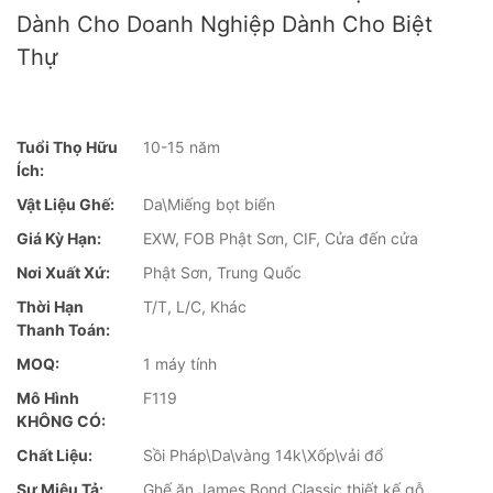
Dành Cho Doanh Nghiệp Dành Cho Biệt
Thự
Tuổi Thọ Hữu
10-15 năm
Ích:
Vật Liệu Ghế:
Da\Miếng bọt biển
Giá Kỳ Hạn:
EXW, FOB Phật Sơn, CIF, Cửa đến cửa
Nơi Xuất Xứ:
Phật Sơn, Trung Quốc
Thời Hạn
T/T, L/C, Khác
Thanh Toán:
MOQ:
1 máy tính
Mô Hình
F119
KHÔNG CÓ:
Chất Liệu:
Sồi Pháp\Da\vàng 14k\Xốp\vải đổ
Sự Miêu Tả:
Ghế ăn James Bond Classic thiết kế gỗ