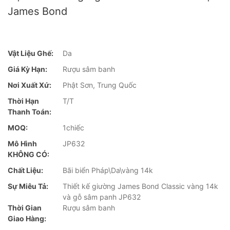
James Bond
Vật Liệu Ghế:
Da
Giá Kỳ Hạn:
Rượu sâm banh
Nơi Xuất Xứ:
Phật Sơn, Trung Quốc
Thời Hạn
T/T
Thanh Toán:
MOQ:
1chiếc
Mô Hình
JP632
KHÔNG CÓ:
Chất Liệu:
Bãi biển Pháp\Da\vàng 14k
Sự Miêu Tả:
Thiết kế giường James Bond Classic vàng 14k
và gỗ sâm panh JP632
Thời Gian
Rượu sâm banh
Giao Hàng: