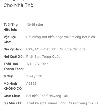
Cho Nhà Thờ
Tuổi Thọ
10-15 năm
Hữu Ích:
Vật Liệu
Da\Miếng bọt biển hoặc vải / miếng bọt biển
Ghế:
Giá Kỳ Hạn:
EXW, FOB Phật Sơn, CIF, Cửa đến cửa
Nơi Xuất Xứ:
Phật Sơn, Trung Quốc
Thời Hạn
T/T, L/C, Khác
Thanh Toán:
MOQ:
1 máy tính
Mô Hình
A2822
KHÔNG CÓ:
Chất Liệu:
Bãi biển Pháp\Da\vàng 14k
Sự Miêu Tả:
Thiết kế sofa James Bond Classic vàng 14k và