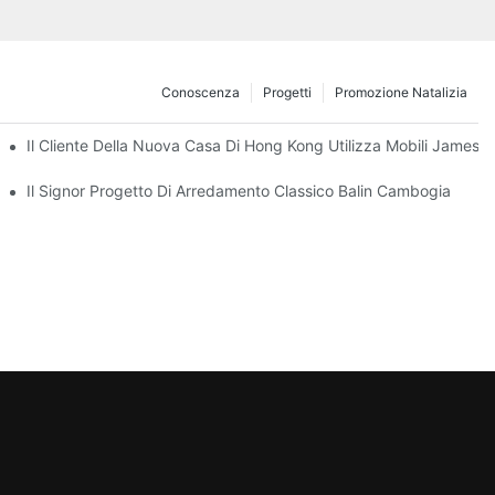
Conoscenza
Progetti
Promozione Natalizia
Il Cliente Della Nuova Casa Di Hong Kong Utilizza Mobili James 
tri Mobili Classici Di James Bond
Il Signor Progetto Di Arredamento Classico Balin Cambogia