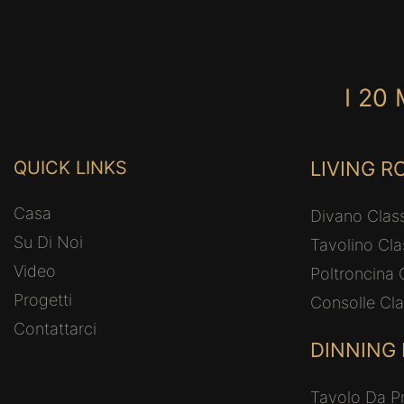
I 20 
QUICK LINKS
LIVING 
Casa
Divano Clas
Su Di Noi
Tavolino Cla
Video
Poltroncina 
Progetti
Consolle Cla
Contattarci
DINNING
Tavolo Da P