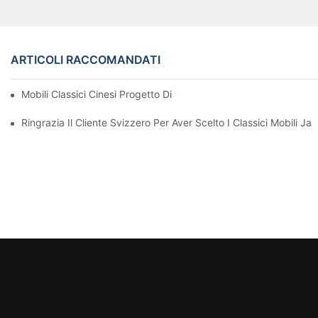
ARTICOLI RACCOMANDATI
Mobili Classici Cinesi Progetto Di Mobili Di James Bond Per Pec
Ringrazia Il Cliente Svizzero Per Aver Scelto I Classici Mobili J