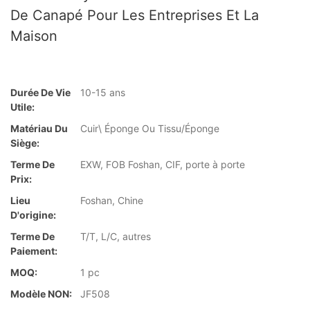
De Canapé Pour Les Entreprises Et La
Maison
Durée De Vie
10-15 ans
Utile:
Matériau Du
Cuir\ Éponge Ou Tissu/Éponge
Siège:
Terme De
EXW, FOB Foshan, CIF, porte à porte
Prix:
Lieu
Foshan, Chine
D'origine:
Terme De
T/T, L/C, autres
Paiement:
MOQ:
1 pc
Modèle NON:
JF508