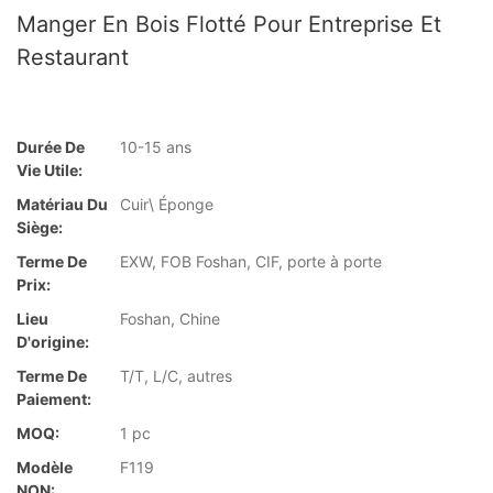
Manger En Bois Flotté Pour Entreprise Et
Restaurant
Durée De
10-15 ans
Vie Utile:
Matériau Du
Cuir\ Éponge
Siège:
Terme De
EXW, FOB Foshan, CIF, porte à porte
Prix:
Lieu
Foshan, Chine
D'origine:
Terme De
T/T, L/C, autres
Paiement:
MOQ:
1 pc
Modèle
F119
NON: