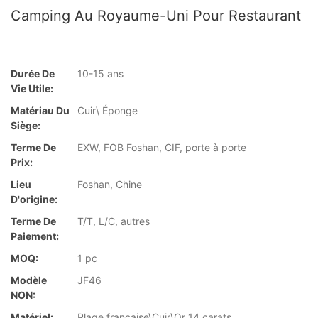
Camping Au Royaume-Uni Pour Restaurant
Durée De
10-15 ans
Vie Utile:
Matériau Du
Cuir\ Éponge
Siège:
Terme De
EXW, FOB Foshan, CIF, porte à porte
Prix:
Lieu
Foshan, Chine
D'origine:
Terme De
T/T, L/C, autres
Paiement:
MOQ:
1 pc
Modèle
JF46
NON:
Matériel:
Plage française\Cuir\Or 14 carats