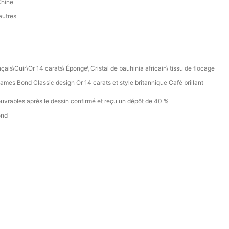
Chine
autres
çais\Cuir\Or 14 carats\ Éponge\ Cristal de bauhinia africain\ tissu de flocage
mes Bond Classic design Or 14 carats et style britannique Café brillant
ouvrables après le dessin confirmé et reçu un dépôt de 40 %
ond