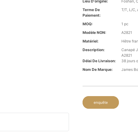
Lieu D'origine:
Foshan, 
Terme De
T/T, L/C, 
Paiement:
MOQ:
1 pc
Modèle NON:
A2821
Matériel:
Hêtre fran
Description:
Canapé Ja
A2821
Délai De Livraison:
38 jours 
Nom De Marque:
James B
enquête