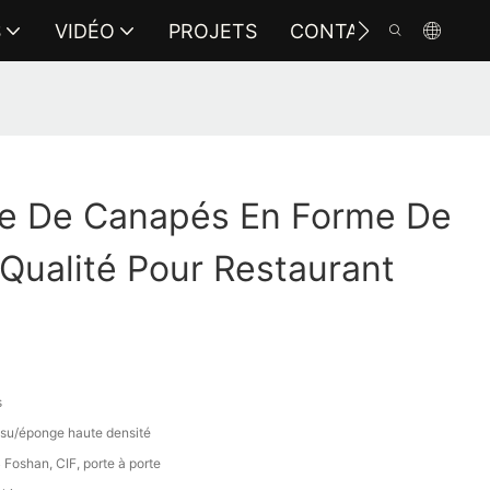
S
VIDÉO
PROJETS
CONTACTEZ-NOUS
ie De Canapés En Forme De
Qualité Pour Restaurant
s
issu/éponge haute densité
Foshan, CIF, porte à porte