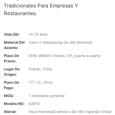
Tradicionales Para Empresas Y
Restaurantes.
Vida Útil:
10-15 años
Material Del
cuero o tela/esponja de alta densidad
Asiento:
Plazo De
EXW, MANDO Foshan, CIF, puerta a puerta
Precio:
Lugar De
Foshán, China
Origen:
Plazo De
T/T, LC, Otros
Pago:
MOQ:
1 ordenador personal
Modelo NO:
A2819
Aterial:
Haya francesa\Cuero\oro de 14k\ Esponja\ Cristal