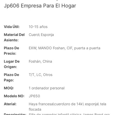
Jp606 Empresa Para El Hogar
Vida Útil:
10-15 años
Material Del
Cuero\ Esponja
Asiento:
Plazo De
EXW, MANDO Foshan, CIF, puerta a puerta
Precio:
Lugar De
Foshán, China
Origen:
Plazo De
T/T, LC, Otros
Pago:
MOQ:
1 ordenador personal
Modelo NO:
JP650
Aterial:
Haya francesa\cuero\oro de 14k\ esponja\ tela
flocada
Descripción:
Silla de comedor infantil clásica James Bond oro