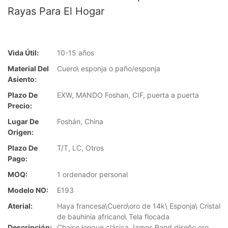
Rayas Para El Hogar
Vida Útil:
10-15 años
Material Del
Cuero\ esponja o paño/esponja
Asiento:
Plazo De
EXW, MANDO Foshan, CIF, puerta a puerta
Precio:
Lugar De
Foshán, China
Origen:
Plazo De
T/T, LC, Otros
Pago:
MOQ:
1 ordenador personal
Modelo NO:
E193
Aterial:
Haya francesa\Cuero\oro de 14k\ Esponja\ Cristal
de bauhinia africano\ Tela flocada
Descripción:
Chaise longue clásica James Bond diseño oro