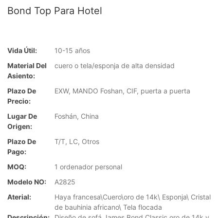
Bond Top Para Hotel
Vida Útil:
10-15 años
Material Del
cuero o tela/esponja de alta densidad
Asiento:
Plazo De
EXW, MANDO Foshan, CIF, puerta a puerta
Precio:
Lugar De
Foshán, China
Origen:
Plazo De
T/T, LC, Otros
Pago:
MOQ:
1 ordenador personal
Modelo NO:
A2825
Aterial:
Haya francesa\Cuero\oro de 14k\ Esponja\ Cristal
de bauhinia africano\ Tela flocada
Descripción:
Diseño de sofá James Bond Classic oro de 14k y