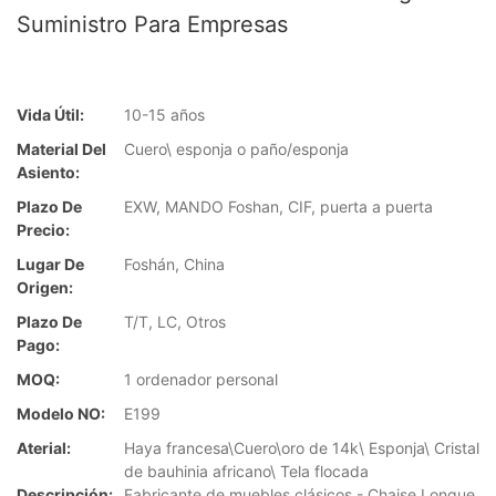
Suministro Para Empresas
Vida Útil:
10-15 años
Material Del
Cuero\ esponja o paño/esponja
Asiento:
Plazo De
EXW, MANDO Foshan, CIF, puerta a puerta
Precio:
Lugar De
Foshán, China
Origen:
Plazo De
T/T, LC, Otros
Pago:
MOQ:
1 ordenador personal
Modelo NO:
E199
Aterial:
Haya francesa\Cuero\oro de 14k\ Esponja\ Cristal
de bauhinia africano\ Tela flocada
Descripción:
Fabricante de muebles clásicos - Chaise Longue