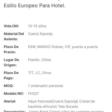
Estilo Europeo Para Hotel.
Vida Útil:
10-15 años
Material Del
Cuero\ Esponja
Asiento:
Plazo De
EXW, MANDO Foshan, CIF, puerta a puerta
Precio:
Lugar De
Foshán, China
Origen:
Plazo De
T/T, LC, Otros
Pago:
MOQ:
1 ordenador personal
Modelo NO:
FH327
Aterial:
Haya francesa\Cuero\ Esponja\ Cristal de
bauhinia africano\ Tela flocada
Descripción:
James Bond Classic sillas de comedor madera