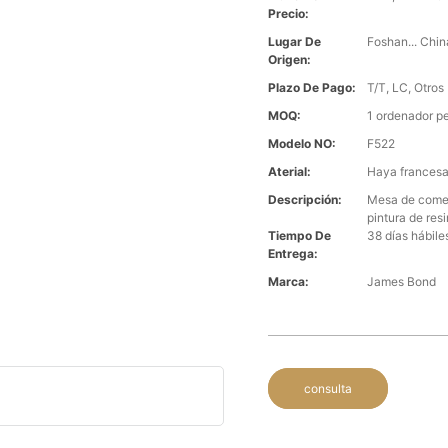
Precio:
Lugar De
Foshan... Chin
Origen:
Plazo De Pago:
T/T, LC, Otros
MOQ:
1 ordenador p
Modelo NO:
F522
Aterial:
Haya francesa
Descripción:
Mesa de comed
pintura de res
Tiempo De
38 días hábile
Entrega:
Marca:
James Bond
consulta