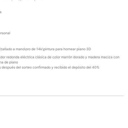
a
ersonal
\tallado a mano\oro de 14k\pintura para hornear piano 3D
or redonda eléctrica clásica de color marrón dorado y madera maciza con
ina de piano
s después del sorteo confirmado y recibido el depósito del 40%