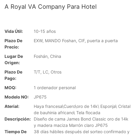
A Royal VA Company Para Hotel
Vida Útil:
10-15 años
Plazo De
EXW, MANDO Foshan, CIF, puerta a puerta
Precio:
Lugar De
Foshán, China
Origen:
Plazo De
T/T, LC, Otros
Pago:
MOQ:
1 ordenador personal
Modelo NO:
JP675
Aterial:
Haya francesa\Cuero\oro de 14k\ Esponja\ Cristal
de bauhinia africano\ Tela flocada
Descripción:
Diseño de cama James Bond Classic oro de 14k
y madera maciza Marrón claro JP675
Tiempo De
38 días hábiles después del sorteo confirmado y