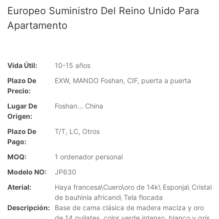
Europeo Suministro Del Reino Unido Para
Apartamento
Vida Útil:
10-15 años
Plazo De
EXW, MANDO Foshan, CIF, puerta a puerta
Precio:
Lugar De
Foshan... China
Origen:
Plazo De
T/T, LC, Otros
Pago:
MOQ:
1 ordenador personal
Modelo NO:
JP630
Aterial:
Haya francesa\Cuero\oro de 14k\ Esponja\ Cristal
de bauhinia africano\ Tela flocada
Descripción:
Base de cama clásica de madera maciza y oro
de 14 quilates, color verde intenso, blanco y gris