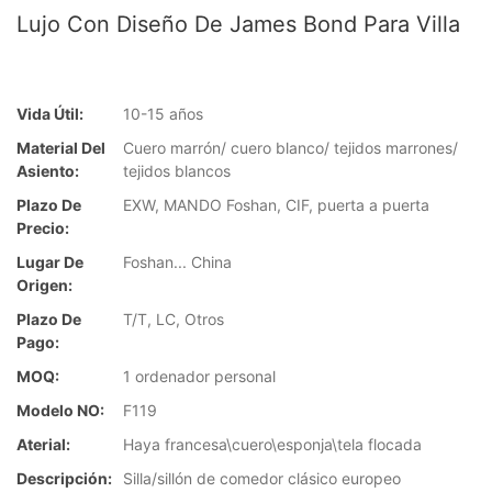
Lujo Con Diseño De James Bond Para Villa
Vida Útil:
10-15 años
Material Del
Cuero marrón/ cuero blanco/ tejidos marrones/
Asiento:
tejidos blancos
Plazo De
EXW, MANDO Foshan, CIF, puerta a puerta
Precio:
Lugar De
Foshan... China
Origen:
Plazo De
T/T, LC, Otros
Pago:
MOQ:
1 ordenador personal
Modelo NO:
F119
Aterial:
Haya francesa\cuero\esponja\tela flocada
Descripción:
Silla/sillón de comedor clásico europeo