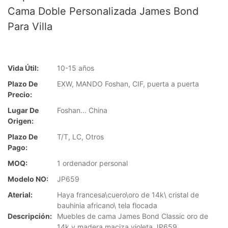
Cama Doble Personalizada James Bond
Para Villa
Vida Útil:
10-15 años
Plazo De
EXW, MANDO Foshan, CIF, puerta a puerta
Precio:
Lugar De
Foshan... China
Origen:
Plazo De
T/T, LC, Otros
Pago:
MOQ:
1 ordenador personal
Modelo NO:
JP659
Aterial:
Haya francesa\cuero\oro de 14k\ cristal de
bauhinia africano\ tela flocada
Descripción:
Muebles de cama James Bond Classic oro de
14k y madera maciza violeta JP659