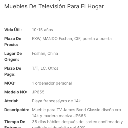
Muebles De Televisión Para El Hogar
Vida Útil:
10-15 años
Plazo De
EXW, MANDO Foshan, CIF, puerta a puerta
Precio:
Lugar De
Foshán, China
Origen:
Plazo De
T/T, LC, Otros
Pago:
MOQ:
1 ordenador personal
Modelo NO:
JP655
Aterial:
Playa francesa\oro de 14k
Descripción:
Mueble para TV James Bond Classic diseño oro
14k y madera maciza JP665
Tiempo De
38 días hábiles después del sorteo confirmado y
Entrega:
recibido el depósito del 40%